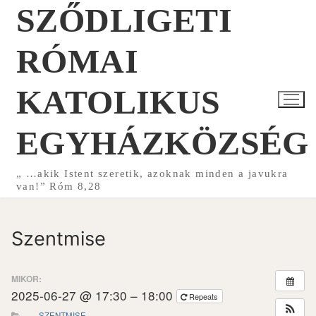
SZŐDLIGETI
Ugrás
a
tartalomra
RÓMAI
KATOLIKUS
EGYHÁZKÖZSÉG
„ …akik Istent szeretik, azoknak minden a javukra
van!” Róm 8,28
Szentmise
MIKOR:
2025-06-27 @ 17:30 – 18:00
Repeats
SZENTMISE